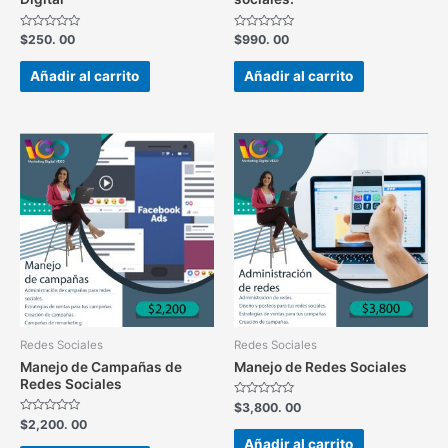
Valorado
Valorado
$
250. 00
$
990. 00
en
en
0
0
de
de
Añadir al carrito
Añadir al carrito
5
5
Redes Sociales
Redes Sociales
Manejo de Campañas de
Manejo de Redes Sociales
Redes Sociales
Valorado
$
3,800. 00
en
Valorado
$
2,200. 00
0
en
de
Añadir al carrito
0