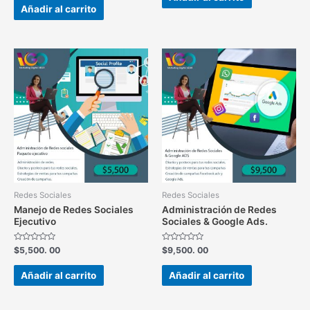
5
de
Añadir al carrito
5
Redes Sociales
Redes Sociales
Manejo de Redes Sociales
Administración de Redes
Ejecutivo
Sociales & Google Ads.
Valorado
Valorado
$
5,500. 00
$
9,500. 00
en
en
0
0
de
de
Añadir al carrito
Añadir al carrito
5
5