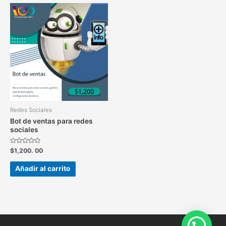
Redes Sociales
Bot de ventas para redes
sociales
Valorado
$
1,200. 00
en
0
de
Añadir al carrito
5